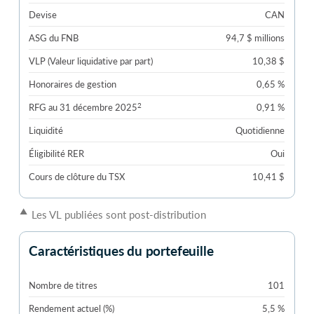
Devise
CAN
ASG du FNB
94,7 $ millions
VLP (Valeur liquidative par part)
10,38 $
Honoraires de gestion
0,65 %
2
RFG au 31 décembre 2025
0,91 %
Liquidité
Quotidienne
Éligibilité RER
Oui
Cours de clôture du TSX
10,41 $
▲
Les VL publiées sont post-distribution
Caractéristiques du portefeuille
Nombre de titres
101
Rendement actuel (%)
5,5 %