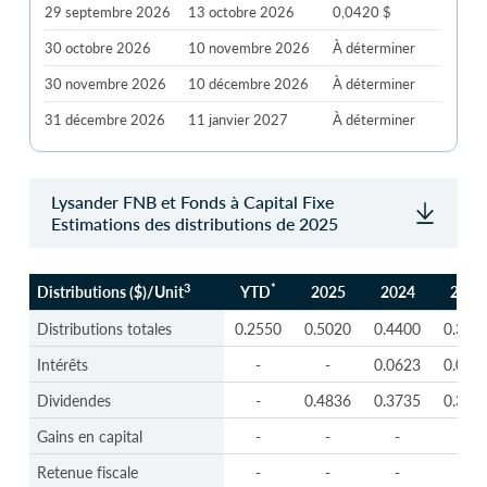
29 septembre 2026
13 octobre 2026
0,0420 $
30 octobre 2026
10 novembre 2026
À déterminer
30 novembre 2026
10 décembre 2026
À déterminer
31 décembre 2026
11 janvier 2027
À déterminer
Lysander FNB et Fonds à Capital Fixe
Estimations des distributions de 2025
3
*
Distributions ($)/Unit
YTD
2025
2024
2023
3
*
Distributions ($)/Unit
YTD
2025
2024
2023
Distributions totales
0.2550
0.5020
0.4400
0.397
Intérêts
-
-
0.0623
0.023
Dividendes
-
0.4836
0.3735
0.373
Gains en capital
-
-
-
-
Retenue fiscale
-
-
-
-