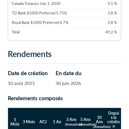
Canada Treasury July 1, 2030
4,1 %
TD Bank $1000 Preferred 5.75%
3,8 %
Royal Bank $1000 Preferred 6.7%
2,8 %
Total
49,2 %
Rendements
Date de création
En date du
10 août 2015
30 juin 2026
Rendements composés
Depui
10
s la
3 Ans
5 Ans
1
3 Mois
ACJ
1 An
Ans
créatio
Mois
(Annualisés)
(Annualisés)
n
(Annualisés)