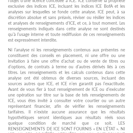
l’objet d’une licence concédée à ICE. ICE conserve la propriété
exclusive des indices ICE, incluant les indices ICE BofA et les
analyses sur lesquelles se fonde cette analyse. ICE peut, à sa
discrétion absolue et sans préavis, réviser ou résilier les indices
et analyses de renseignements d’ICE, et ce, à tout moment. Les
renseignements indiqués dans cette analyse ne sont destinés
qu’à l’usage interne et toute rediffusion de ces renseignements
est expressément interdite.
Ni l’analyse ni les renseignements contenus aux présentes ne
constituent des conseils en placement, ni une offre ou une
invitation à faire une offre d’achat ou de vente de titres ou
d’options, de contrats à terme ou d’autres dérivés liés à ces
titres. Les renseignements et les calculs contenus dans cette
analyse ont été obtenus de diverses sources, incluant des
sources autres que ICE, et ICE n’en garantit pas l’exactitude.
Avant de vous fier à tout renseignement de ICE ou d’exécuter
une opération sur titre sur la base de tels renseignements de
ICE, vous êtes invité à consulter votre courtier ou un autre
représentant financier, afin de vérifier les renseignements
tarifaires. Il n’existe aucune assurance que les résultats
hypothétiques seront identiques aux résultats réels sous
quelque condition de marché que ce soit. LES
RENSEIGNEMENTS DE ICE SONT FOURNIS « EN L’ÉTAT ». NI