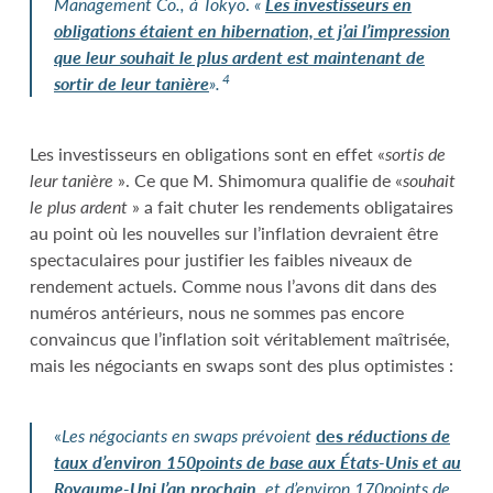
Management Co., à Tokyo
.
«
Les investisseurs en
obligations étaient en hibernation, et j’ai l’impression
que leur souhait le plus ardent est maintenant de
4
sortir de leur tanière
».
Les investisseurs en obligations sont en effet «
sortis de
leur tanière
». Ce que M. Shimomura qualifie de «
souhait
le plus ardent
» a fait chuter les rendements obligataires
au point où les nouvelles sur l’inflation devraient être
spectaculaires pour justifier les faibles niveaux de
rendement actuels. Comme nous l’avons dit dans des
numéros antérieurs, nous ne sommes pas encore
convaincus que l’inflation soit véritablement maîtrisée,
mais les négociants en swaps sont des plus optimistes :
«
Les négociants en swaps prévoient
des
réductions de
taux d’environ 150
points de base aux États-Unis et au
Royaume-Uni l’an prochain
, et d’environ 170points de