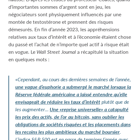
d’importantes sommes d’argent sont en jeu, les
négociateurs sont physiquement influencés par une
montée de testostérone et prennent des risques
démesurés. En fin d’année 2023, les appréhensions
relatives aux taux d’intérêt et à l’économie étaient chose
du passé et l’achat de n’importe quel actif à risque était
en vogue. Le
Wall Street Journal
a récapitulé la situation
en quelques mots :
«
Cependant, au cours des dernières semaines de l’année,
une vague d’euphorie a submergé le marché lorsque la
Réserve fédérale américaine a laissé entendre qu’elle
envisageait de réduire les taux d’intérêt
plutôt que de
les augmenter
…
Une «
reprise universelle» a catapulté
les prix des actifs, de l’or au bitcoin, sans oublier les
obligations de sociétés risquées et les placements dans
les recoins les plus ambitieux du marché boursier
.
L’indice S&P 500 est en passe de terminer l’année avec