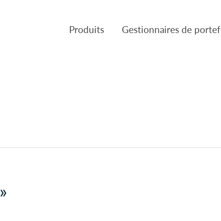
Produits
Gestionnaires de portef
Produits
Gestion de placements Can
VL des Fonds
Fulcra Asset Management
Réglementaire
Slater Asset Management
Gestion de portefeuille Tria
Patient Capital Managemen
Crusader Asset Managemen
»
Gestion Pembroke Limitée