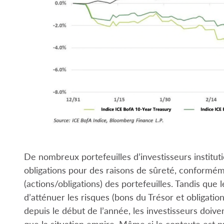
De nombreux portefeuilles d’investisseurs institut
obligations pour des raisons de sûreté, conforméme
(actions/obligations) des portefeuilles. Tandis que l
d’atténuer les risques (bons du Trésor et obligatio
depuis le début de l’année, les investisseurs doiven
que la situation empire. Même si le contexte est p