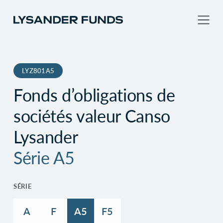
LYZ801A5
Fonds d’obligations de
sociétés valeur Canso
Lysander
Série A5
SÉRIE
A
F
A5
F5