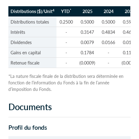
4
*
Distributions ($)/Unit
YTD
2025
2024
2023
4
*
Distributions ($)/Unit
YTD
2025
2024
2023
Distributions totales
0.2500
0.5000
0.5000
0.5943
Intérêts
-
0.3147
0.4834
0.4620
Dividendes
-
0.0079
0.0166
0.0187
Gains en capital
-
0.1784
-
0.1139
Retenue fiscale
-
(0.0009)
-
(0.0003)
*La nature fiscale finale de la distribution sera déterminée en
fonction de l’information du Fonds à la fin de l’année
d’imposition du Fonds.
Documents
Profil du fonds