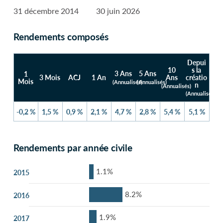
31 décembre 2014
30 juin 2026
Rendements composés
Depui
10
s la
3 Ans
5 Ans
1
3 Mois
ACJ
1 An
Ans
créatio
Mois
(Annualisés)
(Annualisés)
n
(Annualisés)
(Annualisés)
-0,2 %
1,5 %
0,9 %
2,1 %
4,7 %
2,8 %
5,4 %
5,1 %
Rendements par année civile
1.1%
2015
8.2%
2016
1.9%
2017