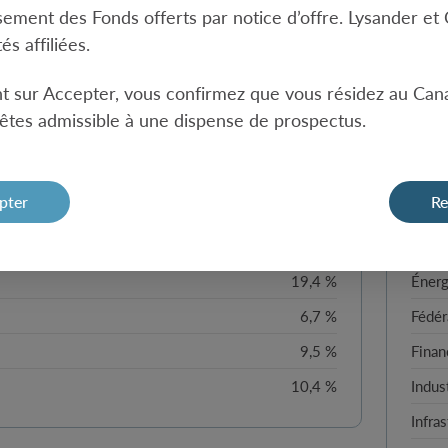
Quali
ssement des Fonds offerts par notice d’offre. Lysander e
mal initial
s.o.
és affiliées.
Oui
nt sur Accepter, vous confirmez que vous résidez au Can
 sont post-distribution
êtes admissible à une dispense de prospectus.
 de la qualité du crédit
Sec
pter
Re
54,0 %
Comm
19,4 %
Énerg
6,7 %
Fédér
9,5 %
Finan
10,4 %
Indust
Infra