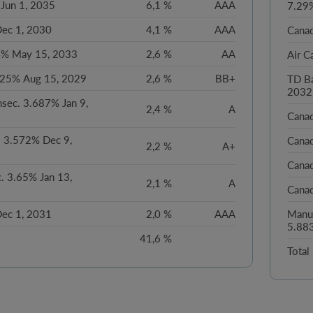
Jun 1, 2035
6,1 %
AAA
7.29
ec 1, 2030
4,1 %
AAA
Cana
 4% May 15, 2033
2,6 %
AA
Air C
625% Aug 15, 2029
2,6 %
BB+
TD Ba
2032
nsec. 3.687% Jan 9,
2,4 %
A
Canad
. 3.572% Dec 9,
Cana
2,2 %
A+
Canad
. 3.65% Jan 13,
2,1 %
A
Cana
ec 1, 2031
2,0 %
AAA
Manul
5.88
41,6 %
Total