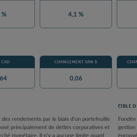
9 %
4,1 %
$ CAD
CHANGEMENT VAN $
CHA
,64
0,06
CIBLE 
t des rendements par le biais d’un portefeuille
Fondée 
posé principalement de dettes corporatives et
gestion
rché monétaire. Il n’y a aucune limite quant
éprouvé