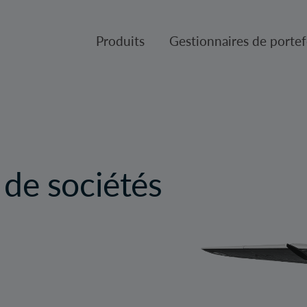
Produits
Gestionnaires de portef
Produits
Gestion de placements Can
VL des Fonds
Fulcra Asset Management
Réglementaire
Slater Asset Management
 de sociétés
Gestion de portefeuille Tria
Patient Capital Managemen
Crusader Asset Managemen
Gestion Pembroke Limitée