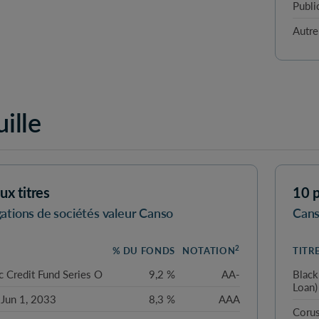
Publi
Autre
ille
ux titres
10 p
gations de sociétés valeur Canso
Cans
2
% DU FONDS
NOTATION
TITR
c Credit Fund Series O
9,2 %
AA-
Black
Loan)
Jun 1, 2033
8,3 %
AAA
Corus