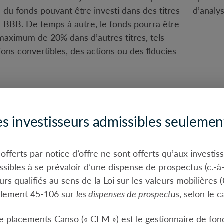
du fonds pouvant être investi dans des titres
d’analy
n BBB. De temps à autre, le fonds pourra être
aximum de 20% dans d’autres titres, tels
ions convertibles, des actions ou des ﬁducies
Cara
fonds
30 juin 2026
es investisseurs admissibles seulemen
Nombr
on
31 décembre 2000
offerts par notice d’offre ne sont offerts qu’aux investis
Échéa
CAN
sibles à se prévaloir d’une dispense de prospectus (c.-à-
Duré
urs qualifiés au sens de la Loi sur les valeurs mobilières 
9,5 $ milliards
glement 45-106 sur
les dispenses de prospectus
, selon le c
Rende
 gestion
0,65 %
Rende
1
cembre 2025
0,77 %
e placements Canso (« CFM ») est le gestionnaire de fon