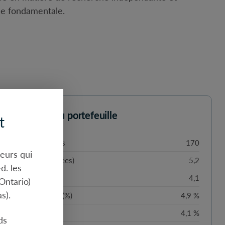
se fondamentale.
ctéristiques du portefeuille
t
e de titres détenus
170
seurs qui
nce moyenne (années)
5,2
d. les
e moyenne (années)
4,1
(Ontario)
as).
ment à l’échéance (%)
4,9 %
ment actuel (%)
4,1 %
ds