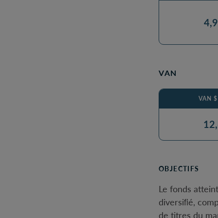
4,
VAN
VAN 
12
OBJECTIFS
Le fonds attein
diversiﬁé, com
de titres du ma