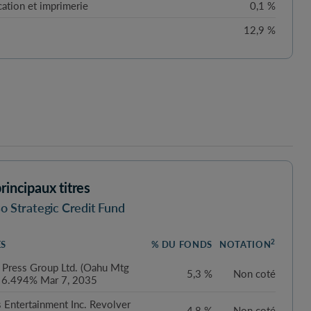
cation et imprimerie
0,1 %
12,9 %
rincipaux titres
o Strategic Credit Fund
2
ES
% DU FONDS
NOTATION
 Press Group Ltd. (Oahu Mtg
5,3 %
Non coté
 6.494% Mar 7, 2035
 Entertainment Inc. Revolver
4,8 %
Non coté