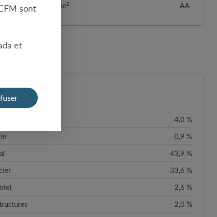
2
té du crédit moyenne
AA-
t CFM sont
ada et
teur
fuser
unication
4,0 %
ie
0,9 %
al
43,9 %
cier
33,6 %
riel
2,6 %
structures
2,0 %