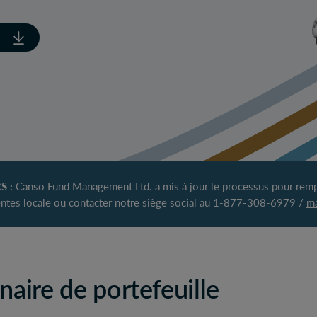
S :
Canso Fund Management Ltd. a mis à jour le processus pour rempli
ntes locale ou contacter notre siège social au 1-877-308-6979 /
m
naire de portefeuille