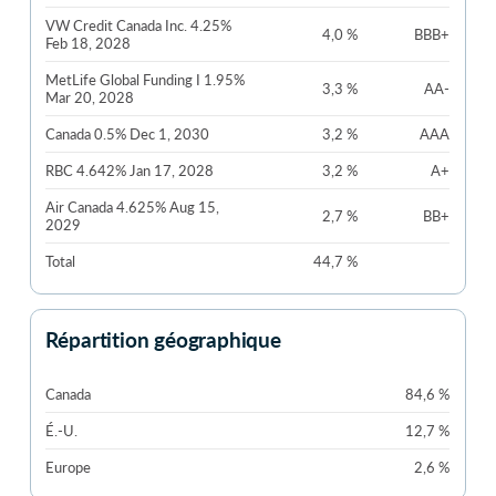
VW Credit Canada Inc. 4.25%
4,0 %
BBB+
Feb 18, 2028
MetLife Global Funding I 1.95%
3,3 %
AA-
Mar 20, 2028
Canada 0.5% Dec 1, 2030
3,2 %
AAA
RBC 4.642% Jan 17, 2028
3,2 %
A+
Air Canada 4.625% Aug 15,
2,7 %
BB+
2029
Total
44,7 %
Répartition géographique
Canada
84,6 %
É.-U.
12,7 %
Europe
2,6 %