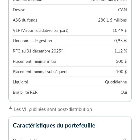
Devise
CAN
ASG du fonds
280,1 $ millions
VLP (Valeur liquidative par part)
10,49 $
Honoraires de gestion
0,95 %
2
RFG au 31 décembre 2025
1,12 %
Placement minimal initial
500 $
Placement minimal subséquent
100 $
Liquidité
Quotidienne
Éligibilité RER
Oui
▲
Les VL publiées sont post-distribution
Caractéristiques du portefeuille