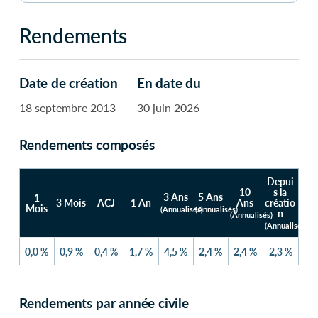
Rendements
Date de création
En date du
18 septembre 2013
30 juin 2026
Rendements composés
Depui
10
s la
3 Ans
5 Ans
1
3 Mois
ACJ
1 An
Ans
créatio
Mois
(Annualisés)
(Annualisés)
n
(Annualisés)
(Annualisés)
0,0 %
0,9 %
0,4 %
1,7 %
4,5 %
2,4 %
2,4 %
2,3 %
Rendements par année civile