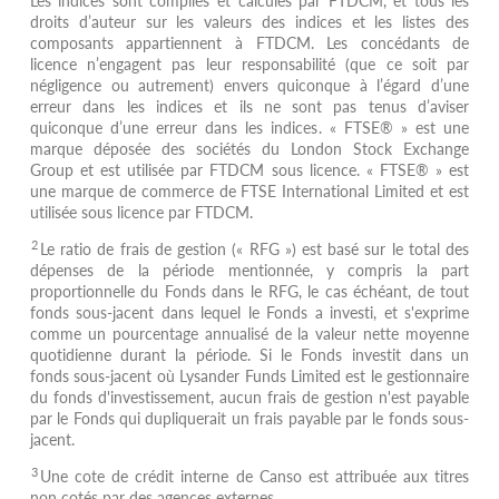
Les indices sont compilés et calculés par FTDCM, et tous les
droits d’auteur sur les valeurs des indices et les listes des
composants appartiennent à FTDCM. Les concédants de
licence n’engagent pas leur responsabilité (que ce soit par
négligence ou autrement) envers quiconque à l’égard d’une
erreur dans les indices et ils ne sont pas tenus d’aviser
quiconque d’une erreur dans les indices. « FTSE® » est une
marque déposée des sociétés du London Stock Exchange
Group et est utilisée par FTDCM sous licence. « FTSE® » est
une marque de commerce de FTSE International Limited et est
utilisée sous licence par FTDCM.
2
Le ratio de frais de gestion (« RFG ») est basé sur le total des
dépenses de la période mentionnée, y compris la part
proportionnelle du Fonds dans le RFG, le cas échéant, de tout
fonds sous-jacent dans lequel le Fonds a investi, et s'exprime
comme un pourcentage annualisé de la valeur nette moyenne
quotidienne durant la période. Si le Fonds investit dans un
fonds sous-jacent où Lysander Funds Limited est le gestionnaire
du fonds d'investissement, aucun frais de gestion n'est payable
par le Fonds qui dupliquerait un frais payable par le fonds sous-
jacent.
3
Une cote de crédit interne de Canso est attribuée aux titres
non cotés par des agences externes.