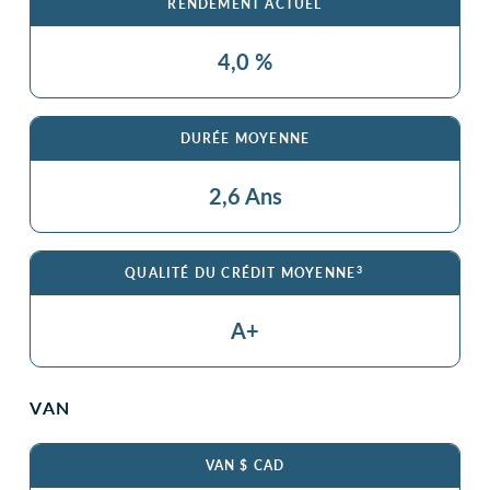
RENDEMENT ACTUEL
4,0 %
DURÉE MOYENNE
2,6 Ans
3
QUALITÉ DU CRÉDIT MOYENNE
A+
VAN
VAN $ CAD