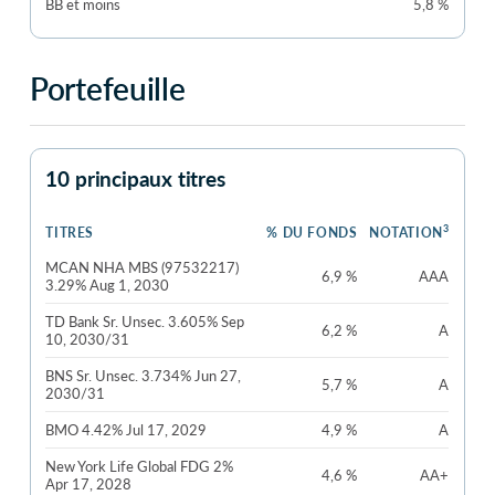
BB et moins
5,8 %
Portefeuille
10 principaux titres
3
TITRES
% DU FONDS
NOTATION
MCAN NHA MBS (97532217)
6,9 %
AAA
3.29% Aug 1, 2030
TD Bank Sr. Unsec. 3.605% Sep
6,2 %
A
10, 2030/31
BNS Sr. Unsec. 3.734% Jun 27,
5,7 %
A
2030/31
BMO 4.42% Jul 17, 2029
4,9 %
A
New York Life Global FDG 2%
4,6 %
AA+
Apr 17, 2028