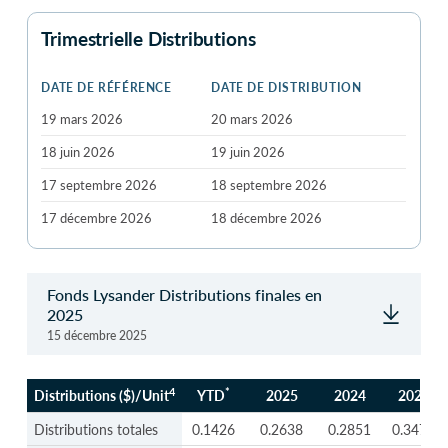
Trimestrielle Distributions
DATE DE RÉFÉRENCE
DATE DE DISTRIBUTION
19 mars 2026
20 mars 2026
18 juin 2026
19 juin 2026
17 septembre 2026
18 septembre 2026
17 décembre 2026
18 décembre 2026
Fonds Lysander Distributions finales en
2025
15 décembre 2025
4
*
Distributions ($)/Unit
YTD
2025
2024
2023
4
*
Distributions ($)/Unit
YTD
2025
2024
2023
Distributions totales
0.1426
0.2638
0.2851
0.3476