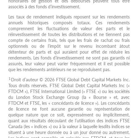
honoraires de gestion et des déboursés peuvent tous être
associés à des fonds d’investissement.
Les taux de rendement indiqués reposent sur les rendements
annuels historiques composés totaux. Ces rendements
comprennent les fluctuations de valeur des parts et le
réinvestissement de toutes les distributions et ne tiennent pas
compte de certains frais, tels que les frais de rachat ou frais
optionnels ou de l’impôt sur le revenu incombant àtout
détenteur de parts et qui auraient pour effet de réduire les
rendements. Les fonds d’investissement ne sont pas garantis ni
assurés, leur valeur peut varier fréquemment et il est possible
que les rendements antérieurs ne se reproduisent pas.
1
Droit d’auteur © 2026 FTSE Global Debt Capital Markets Inc.
Tous droits réservés. FTSE Global Debt Capital Markets Inc («
FTDCM »), FTSE International Limited (« FTSE ») ou les sociétés
du London Stock Exchange Group (la « Bourse » et, avec
FTDCM et FTSE, les « concédants de licence »). Les concédants
de licence ne font aucune garantie ou représentation de
quelque nature que ce soit, expressément ou implicitement,
quant aux résultats découlant de l’utilisation des indices FTSE
Canada (les « indices ») ou à la valeur à laquelle lesdits indices se
situent à une heure donnée ou à un jour donné ou autrement.