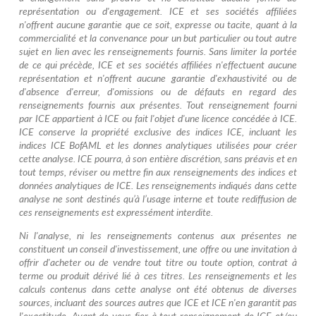
représentation ou d'engagement. ICE et ses sociétés affiliées
n'offrent aucune garantie que ce soit, expresse ou tacite, quant à la
commercialité et la convenance pour un but particulier ou tout autre
sujet en lien avec les renseignements fournis. Sans limiter la portée
de ce qui précède, ICE et ses sociétés affiliées n'effectuent aucune
représentation et n'offrent aucune garantie d'exhaustivité ou de
d'absence d'erreur, d'omissions ou de défauts en regard des
renseignements fournis aux présentes. Tout renseignement fourni
par ICE appartient à ICE ou fait l'objet d'une licence concédée à ICE.
ICE conserve la propriété exclusive des indices ICE, incluant les
indices ICE BofAML et les donnes analytiques utilisées pour créer
cette analyse. ICE pourra, à son entière discrétion, sans préavis et en
tout temps, réviser ou mettre fin aux renseignements des indices et
données analytiques de ICE. Les renseignements indiqués dans cette
analyse ne sont destinés qu’à l’usage interne et toute rediffusion de
ces renseignements est expressément interdite.
Ni l'analyse, ni les renseignements contenus aux présentes ne
constituent un conseil d'investissement, une offre ou une invitation à
offrir d'acheter ou de vendre tout titre ou toute option, contrat à
terme ou produit dérivé lié à ces titres. Les renseignements et les
calculs contenus dans cette analyse ont été obtenus de diverses
sources, incluant des sources autres que ICE et ICE n'en garantit pas
l'exactitude. Avant de vous fier à tout renseignement de ICE et/ou