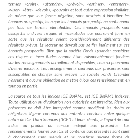
termes «croire», «attendre», «prévoir», «estimer», «entendre»,
«viser», «être», «devoir», «pouvoir» et tout autre expression similaire,
de même que leur forme négative, sont destinés à identifier les
énoncés prospectifs, bien que les énoncés prospectifs ne contiennent
pas tous ces termes identifiables. Ces énoncés prospectifs sont
assujettis à divers risques et incertitudes qui pourraient faire en
sorte que les résultats soient considérablement différents des
résultats prévus. Le lecteur ne devrait pas se fier indûment sur ces
énoncés prospectifs. Bien que la société Fonds Lysander considère
ces risques et incertitudes comme étant raisonnablement fondées
sur les renseignements actuellement disponibles, ceux-ci pourraient
s'avérer inexacts. Les renseignements contenus aux présentes sont
susceptibles de changer sans préavis. La société Fonds Lysander
n’assument aucune obligation de mettre à jour ces renseignement, en
tout ou en partie.
La source de tous les indices ICE BofAML est ICE BofAML Indexes.
Toute utilisation ou divulgation non-autorisée est interdite. Rien aux
présentes ne doit être interprété comme modifiant les droits et
obligations légaux contenus aux ententes conclues entre quelque
entité de ICE Data Services ("ICE") et leurs clients, à l'égard de tout
indice ou produit ou service indiqué aux présentes. Les
renseignements fournis par ICE et contenus aux présentes sont sujet
à changement sans préavis et ne constitue aucune forme de