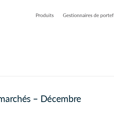
Produits
Gestionnaires de portef
Produits
Gestion de placements Can
VL des Fonds
Fulcra Asset Management
Réglementaire
Slater Asset Management
Gestion de portefeuille Tria
Patient Capital Managemen
Crusader Asset Managemen
 marchés – Décembre
Gestion Pembroke Limitée